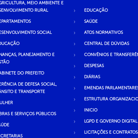
GRICULTURA, MEIO AMBIENTE E
SENVOLVIMENTO RURAL
EDUCAÇÃO
EPARTAMENTOS
SAÚDE
ESENVOLVIMENTO SOCIAL
ATOS NORMATIVOS
DUCAÇÃO
CENTRAL DE DÚVIDAS
INANÇAS, PLANEJAMENTO E
CONVÊNIOS E TRANSFERÊ
STÃO
DESPESAS
ABINETE DO PREFEITO
DIÁRIAS
ERÊNCIA DE DEFESA SOCIAL,
EMENDAS PARLAMENTARE
ÂNSITO E TRANSPORTE
ESTRUTURA ORGANIZACI
ULHER
INICIO
BRAS E SERVIÇOS PÚBLICOS
LGPD E GOVERNO DIGITAL
AÚDE
LICITAÇÕES E CONTRATOS
ECRETARIAS