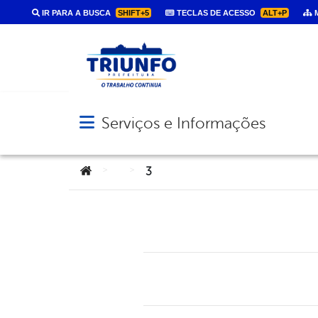
IR PARA A BUSCA
SHIFT+5
TECLAS DE ACESSO
ALT+P
M
Serviços e Informações
Abrir menu principal de navegação
Você está aqui:
>
>
3