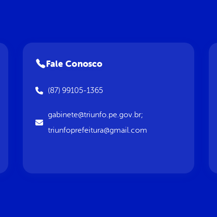
Fale Conosco
(87) 99105-1365
gabinete@triunfo.pe.gov.br;
triunfoprefeitura@gmail.com