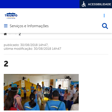
ACESSIBILIDADE
Acesso ráp
Busca
Serviços e Informações
Abrir menu principal de navegação
Você está aqui:
2
>
>
publicado: 30/08/2018 14h47,
última modificação: 30/08/2018 14h47
2
cebook
Twitter
Linkedin