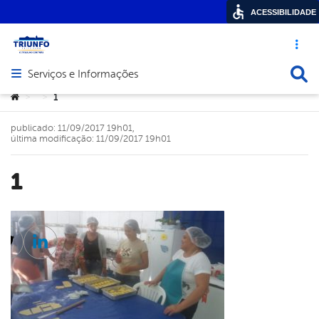
ACESSIBILIDADE
Acesso ráp
Busca
Serviços e Informações
Abrir menu principal de navegação
Você está aqui:
1
>
>
publicado: 11/09/2017 19h01,
última modificação: 11/09/2017 19h01
1
cebook
Twitter
Linkedin