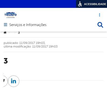
ACESSIBILIDADE
Acesso ráp
Busca
Serviços e Informações
Abrir menu principal de navegação
Você está aqui:
3
>
>
publicado: 11/09/2017 19h03,
última modificação: 11/09/2017 19h03
3
cebook
Twitter
Linkedin