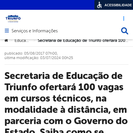
ACESSIBILIDADE
Acesso ráp
Busca
Serviços e Informações
Abrir menu principal de navegação
Você está aqui:
Educação
Secretaria de Educação de Triunfo ofertará 100 vagas em cursos técnicos, na modalidade à distância, em parceria com o Governo do Estado. Saiba como se inscrever
>
>
publicado: 05/08/2017 07h00,
última modificação: 03/07/2024 00h25
Secretaria de Educação de
Triunfo ofertará 100 vagas
em cursos técnicos, na
modalidade à distância, em
parceria com o Governo do
Estado. Saiba como se