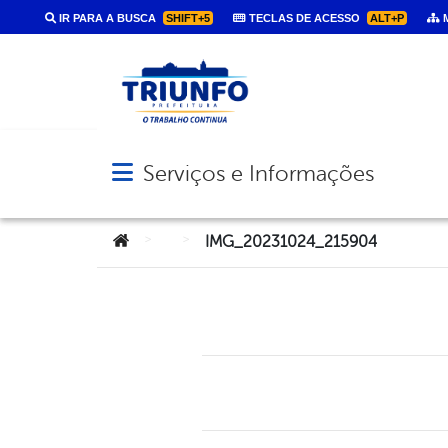
IR PARA A BUSCA
SHIFT+5
TECLAS DE ACESSO
ALT+P
M
Serviços e Informações
Abrir menu principal de navegação
Você está aqui:
>
>
IMG_20231024_215904