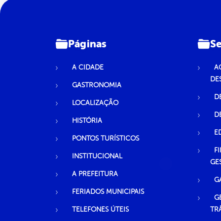
Páginas
Se
A CIDADE
A
DE
GASTRONOMIA
D
LOCALIZAÇÃO
D
HISTÓRIA
E
PONTOS TURÍSTICOS
F
INSTITUCIONAL
GE
A PREFEITURA
G
FERIADOS MUNICIPAIS
G
TELEFONES ÚTEIS
TR