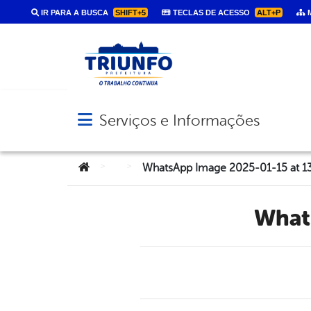
IR PARA A BUSCA
SHIFT+5
TECLAS DE ACESSO
ALT+P
M
Serviços e Informações
Abrir menu principal de navegação
Você está aqui:
>
>
WhatsApp Image 2025-01-15 at 13
Wha