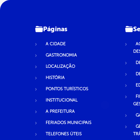
Páginas
Se
A CIDADE
A
DE
GASTRONOMIA
D
LOCALIZAÇÃO
D
HISTÓRIA
E
PONTOS TURÍSTICOS
F
INSTITUCIONAL
GE
A PREFEITURA
G
FERIADOS MUNICIPAIS
G
TELEFONES ÚTEIS
TR