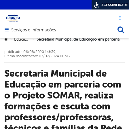
ACESSIBILIDADE
Acesso ráp
Busca
Serviços e Informações
Abrir menu principal de navegação
Você está aqui:
Educação
Secretaria Municipal de Educação em parceria com o Projeto SOMAR, realiza formações e escuta com professores/professoras, técnicos e famílias da Rede Municipal de Ensino
>
>
publicado: 06/08/2020 14h39,
última modificação: 03/07/2024 00h17
Secretaria Municipal de
Educação em parceria com
o Projeto SOMAR, realiza
formações e escuta com
professores/professoras,
técnicos e famílias da Rede