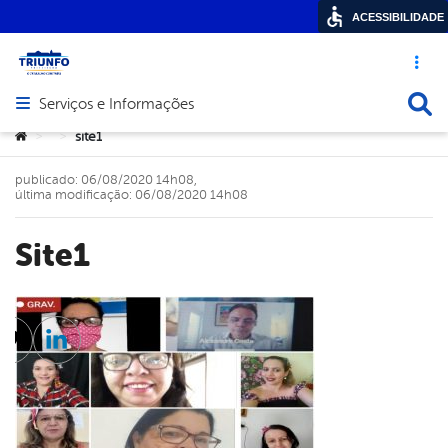
ACESSIBILIDADE
Acesso ráp
Busca
Serviços e Informações
Abrir menu principal de navegação
Você está aqui:
site1
>
>
publicado: 06/08/2020 14h08,
última modificação: 06/08/2020 14h08
site1
cebook
Twitter
Linkedin