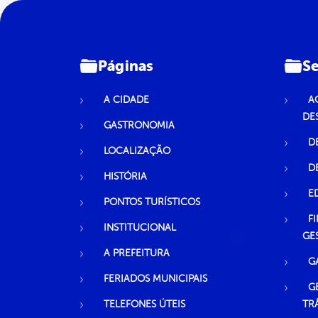
Páginas
Se
A CIDADE
A
DE
GASTRONOMIA
D
LOCALIZAÇÃO
D
HISTÓRIA
E
PONTOS TURÍSTICOS
F
INSTITUCIONAL
GE
A PREFEITURA
G
FERIADOS MUNICIPAIS
G
TELEFONES ÚTEIS
TR