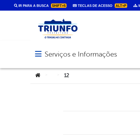
IR PARA A BUSCA
SHIFT+5
TECLAS DE ACESSO
ALT+P
M
Serviços e Informações
Abrir menu principal de navegação
Você está aqui:
>
>
12