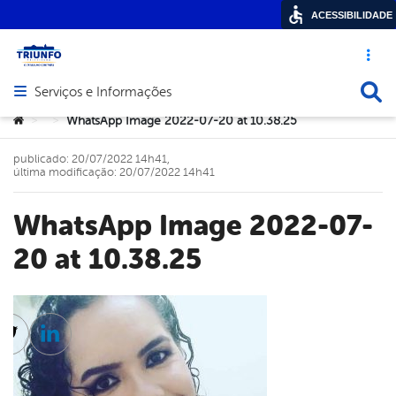
ACESSIBILIDADE
Acesso ráp
Busca
Serviços e Informações
Abrir menu principal de navegação
Você está aqui:
WhatsApp Image 2022-07-20 at 10.38.25
>
>
publicado: 20/07/2022 14h41,
última modificação: 20/07/2022 14h41
WhatsApp Image 2022-07-
20 at 10.38.25
cebook
Twitter
Linkedin