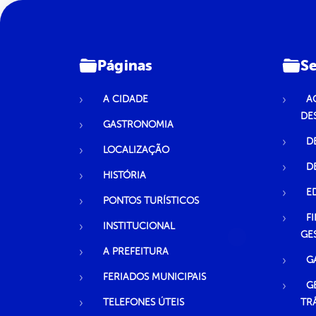
Páginas
Se
A CIDADE
A
DE
GASTRONOMIA
D
LOCALIZAÇÃO
D
HISTÓRIA
E
PONTOS TURÍSTICOS
F
INSTITUCIONAL
GE
A PREFEITURA
G
FERIADOS MUNICIPAIS
G
TELEFONES ÚTEIS
TR