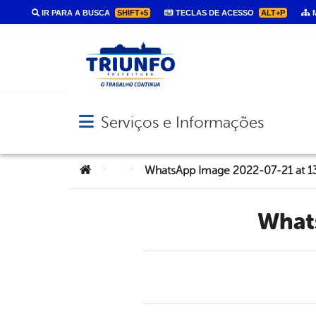
IR PARA A BUSCA
SHIFT+5
TECLAS DE ACESSO
ALT+P
M
Serviços e Informações
Abrir menu principal de navegação
Você está aqui:
>
>
WhatsApp Image 2022-07-21 at 13
Wha