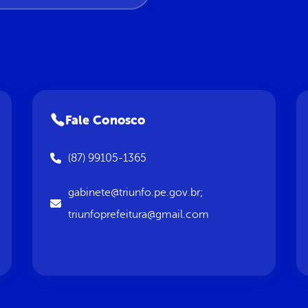
Fale Conosco
(87) 99105-1365
gabinete@triunfo.pe.gov.br;
triunfoprefeitura@gmail.com