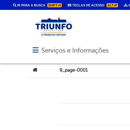
IR PARA A BUSCA
SHIFT+5
TECLAS DE ACESSO
ALT+P
M
Serviços e Informações
Abrir menu principal de navegação
Você está aqui:
>
>
9_page-0001