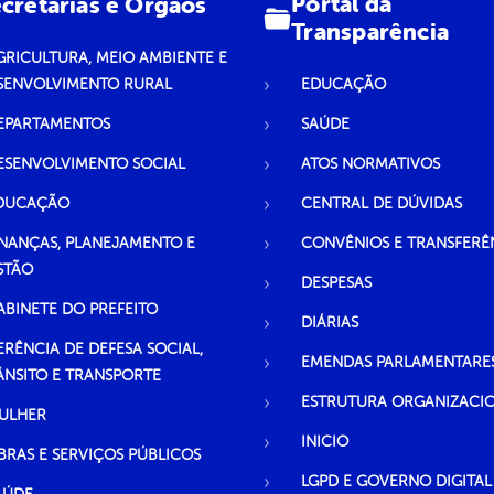
Portal da
cretarias e Órgãos
Transparência
GRICULTURA, MEIO AMBIENTE E
SENVOLVIMENTO RURAL
EDUCAÇÃO
EPARTAMENTOS
SAÚDE
ESENVOLVIMENTO SOCIAL
ATOS NORMATIVOS
DUCAÇÃO
CENTRAL DE DÚVIDAS
INANÇAS, PLANEJAMENTO E
CONVÊNIOS E TRANSFERÊ
STÃO
DESPESAS
ABINETE DO PREFEITO
DIÁRIAS
ERÊNCIA DE DEFESA SOCIAL,
EMENDAS PARLAMENTARE
ÂNSITO E TRANSPORTE
ESTRUTURA ORGANIZACI
ULHER
INICIO
BRAS E SERVIÇOS PÚBLICOS
LGPD E GOVERNO DIGITAL