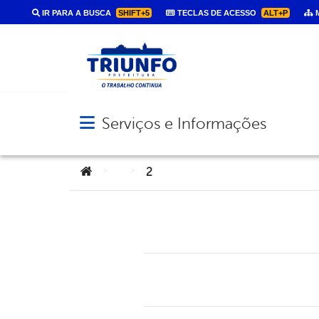
IR PARA A BUSCA
SHIFT+5
TECLAS DE ACESSO
ALT+P
M
Serviços e Informações
Abrir menu principal de navegação
Você está aqui:
>
>
2