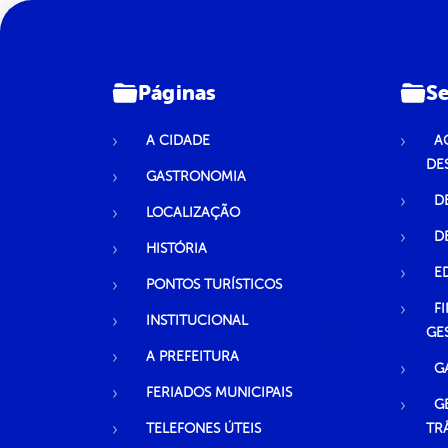
Páginas
Se
A CIDADE
A
DE
GASTRONOMIA
D
LOCALIZAÇÃO
D
HISTÓRIA
E
PONTOS TURÍSTICOS
F
INSTITUCIONAL
GE
A PREFEITURA
G
FERIADOS MUNICIPAIS
G
TELEFONES ÚTEIS
TR