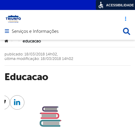
ACESSIBILIDADE
Acesso ráp
Busca
Serviços e Informações
Abrir menu principal de navegação
Você está aqui:
educacao
>
>
publicado: 18/03/2018 14h02,
última modificação: 18/03/2018 14h02
educacao
cebook
Twitter
Linkedin