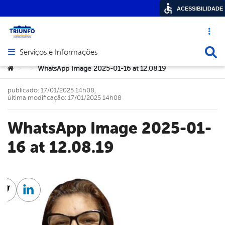
ACESSIBILIDADE
Acesso ráp
Busca
Serviços e Informações
Abrir menu principal de navegação
Você está aqui:
WhatsApp Image 2025-01-16 at 12.08.19
>
>
publicado: 17/01/2025 14h08,
última modificação: 17/01/2025 14h08
WhatsApp Image 2025-01-
16 at 12.08.19
cebook
Twitter
Linkedin