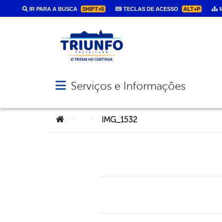
IR PARA A BUSCA
SHIFT+5
TECLAS DE ACESSO
ALT+P
M
Serviços e Informações
Abrir menu principal de navegação
Você está aqui:
>
>
IMG_1532