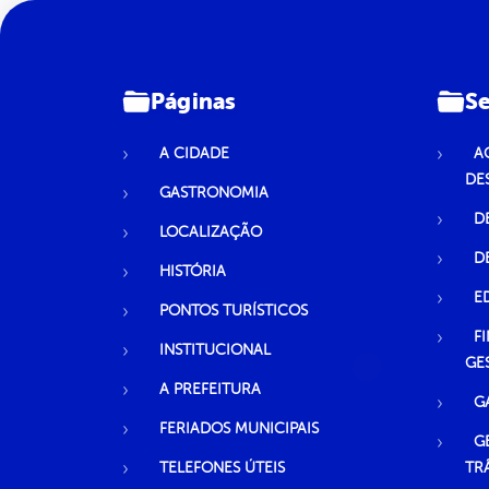
Páginas
Se
A CIDADE
A
DE
GASTRONOMIA
D
LOCALIZAÇÃO
D
HISTÓRIA
E
PONTOS TURÍSTICOS
F
INSTITUCIONAL
GE
A PREFEITURA
G
FERIADOS MUNICIPAIS
G
TELEFONES ÚTEIS
TR