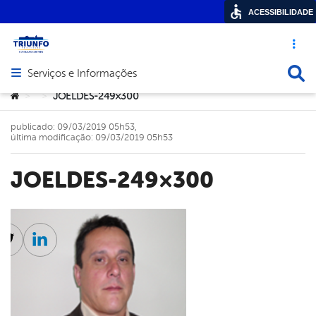
ACESSIBILIDADE
Acesso ráp
Busca
Serviços e Informações
Abrir menu principal de navegação
Você está aqui:
JOELDES-249×300
>
>
publicado: 09/03/2019 05h53,
última modificação: 09/03/2019 05h53
JOELDES-249×300
cebook
Twitter
Linkedin