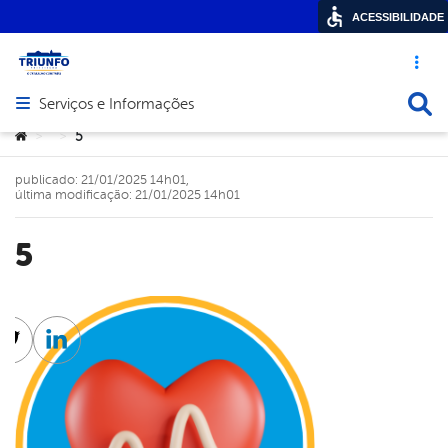
ACESSIBILIDADE
Acesso ráp
Busca
Serviços e Informações
Abrir menu principal de navegação
Você está aqui:
5
>
>
publicado: 21/01/2025 14h01,
última modificação: 21/01/2025 14h01
5
cebook
Twitter
Linkedin