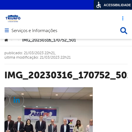
ACESSIBILIDADE
Acesso ráp
Busca
Serviços e Informações
Abrir menu principal de navegação
Você está aqui:
IMG_20230316_170752_501
>
>
publicado: 21/03/2023 22h21,
última modificação: 21/03/2023 22h21
IMG_20230316_170752_501
cebook
Twitter
Linkedin