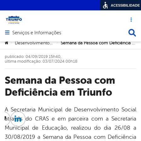
ACESSIBILIDADE
Acesso ráp
Busca
Serviços e Informações
Abrir menu principal de navegação
Você está aqui:
Desenvolvimento Social
Semana da Pessoa com Deficiência em Triunfo
>
>
publicado: 04/09/2019 15h40,
última modificação: 03/07/2024 00h18
Semana da Pessoa com
Deficiência em Triunfo
A Secretaria Municipal de Desenvolvimento Social
através do CRAS e em parceira com a Secretaria
cebook
Twitter
Linkedin
Municipal de Educação, realizou do dia 26/08 a
30/08/2019 a Semana da Pessoa com Deficiência