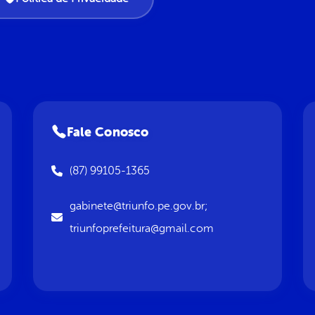
Fale Conosco
(87) 99105-1365
gabinete@triunfo.pe.gov.br;
triunfoprefeitura@gmail.com