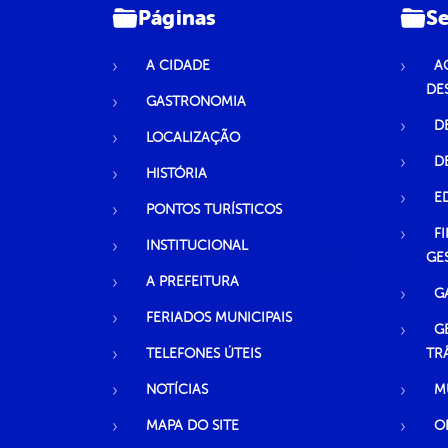
Páginas
Se
A CIDADE
A
DE
GASTRONOMIA
D
LOCALIZAÇÃO
D
HISTÓRIA
E
PONTOS TURÍSTICOS
F
INSTITUCIONAL
GE
A PREFEITURA
G
FERIADOS MUNICIPAIS
G
TELEFONES ÚTEIS
TR
NOTÍCIAS
M
MAPA DO SITE
O