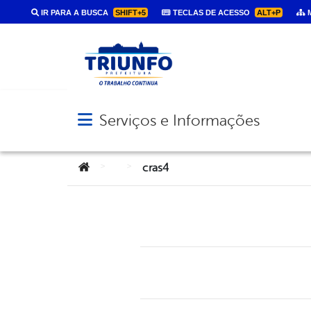
IR PARA A BUSCA
SHIFT+5
TECLAS DE ACESSO
ALT+P
M
Serviços e Informações
Abrir menu principal de navegação
Você está aqui:
>
>
cras4