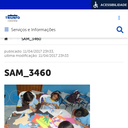
ACESSIBILIDADE
Acesso ráp
Busca
Serviços e Informações
Abrir menu principal de navegação
Você está aqui:
SAM_3460
>
>
publicado: 11/04/2017 23h33,
última modificação: 11/04/2017 23h33
SAM_3460
cebook
Twitter
Linkedin