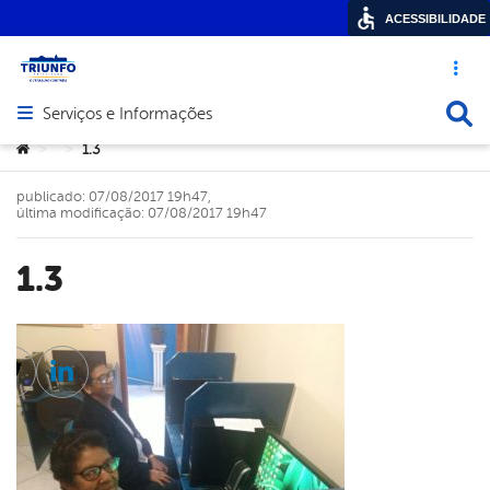
ACESSIBILIDADE
Acesso ráp
Busca
Serviços e Informações
Abrir menu principal de navegação
Você está aqui:
1.3
>
>
publicado: 07/08/2017 19h47,
última modificação: 07/08/2017 19h47
1.3
cebook
Twitter
Linkedin