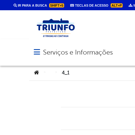
IR PARA A BUSCA
SHIFT+5
TECLAS DE ACESSO
ALT+P
M
Serviços e Informações
Abrir menu principal de navegação
Você está aqui:
>
>
4_1