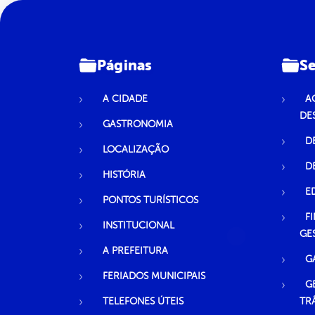
Páginas
Se
A CIDADE
A
DE
GASTRONOMIA
D
LOCALIZAÇÃO
D
HISTÓRIA
E
PONTOS TURÍSTICOS
F
INSTITUCIONAL
GE
A PREFEITURA
G
FERIADOS MUNICIPAIS
G
TELEFONES ÚTEIS
TR