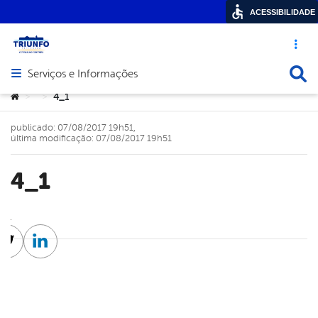
ACESSIBILIDADE
Acesso ráp
Busca
Serviços e Informações
Abrir menu principal de navegação
Você está aqui:
4_1
>
>
publicado: 07/08/2017 19h51,
última modificação: 07/08/2017 19h51
4_1
cebook
Twitter
Linkedin