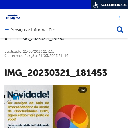
ACESSIBILIDADE
Acesso ráp
Busca
Serviços e Informações
Abrir menu principal de navegação
Você está aqui:
IMG_20230321_181453
>
>
publicado: 21/03/2023 21h16,
última modificação: 21/03/2023 21h16
IMG_20230321_181453
cebook
Twitter
Linkedin