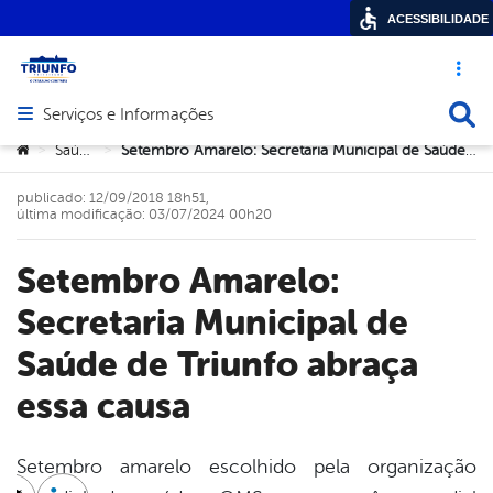
ACESSIBILIDADE
Acesso ráp
Busca
Serviços e Informações
Abrir menu principal de navegação
Você está aqui:
Saúde
Setembro Amarelo: Secretaria Municipal de Saúde de Triunfo abraça essa causa
>
>
publicado: 12/09/2018 18h51,
última modificação: 03/07/2024 00h20
Setembro Amarelo:
Secretaria Municipal de
Saúde de Triunfo abraça
essa causa
Setembro amarelo escolhido pela organização