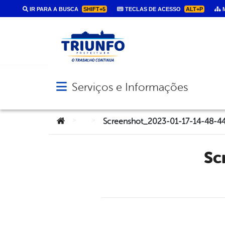
IR PARA A BUSCA
SHIFT+5
TECLAS DE ACESSO
ALT+P
M
Serviços e Informações
Abrir menu principal de navegação
Você está aqui:
>
>
Screenshot_2023-01-17-14-48-44-