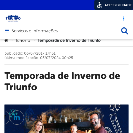
ACESSIBILIDADE
Acesso ráp
Busca
Serviços e Informações
Abrir menu principal de navegação
Você está aqui:
Turismo
Temporada de Inverno de Triunfo
>
>
publicado: 06/07/2017 17h51,
última modificação: 03/07/2024 00h25
Temporada de Inverno de
Triunfo
cebook
Twitter
Linkedin