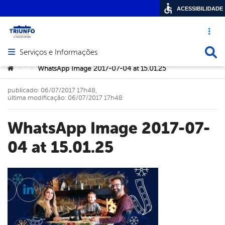
ACESSIBILIDADE
Acesso ráp
Busca
Serviços e Informações
Abrir menu principal de navegação
Você está aqui:
WhatsApp Image 2017-07-04 at 15.01.25
>
>
publicado: 06/07/2017 17h48,
última modificação: 06/07/2017 17h48
WhatsApp Image 2017-07-
04 at 15.01.25
cebook
Twitter
Linkedin