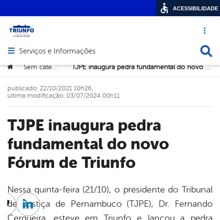
ACESSIBILIDADE
Acesso ráp
Busca
Serviços e Informações
Abrir menu principal de navegação
Você está aqui:
Sem categoria
TJPE inaugura pedra fundamental do novo Fórum de Triunfo
>
>
publicado: 22/10/2021 10h26,
última modificação: 03/07/2024 00h11
TJPE inaugura pedra
fundamental do novo
Fórum de Triunfo
Nessa quinta-feira (21/10), o presidente do Tribunal
de Justiça de Pernambuco (TJPE), Dr. Fernando
cebook
Twitter
Linkedin
Cerqueira, esteve em Triunfo e lançou a pedra