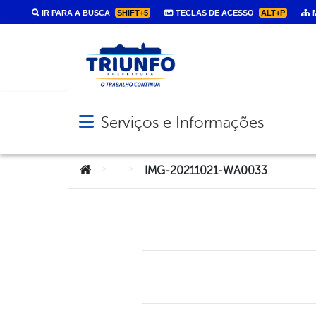
IR PARA A BUSCA
SHIFT+5
TECLAS DE ACESSO
ALT+P
M
Serviços e Informações
Abrir menu principal de navegação
Você está aqui:
>
>
IMG-20211021-WA0033