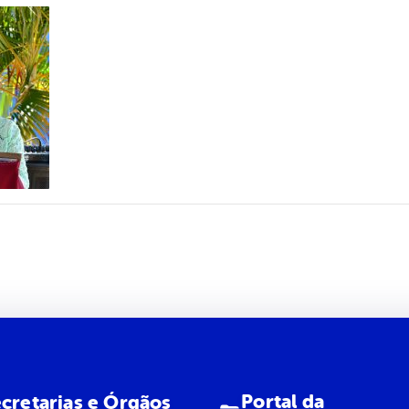
Portal da
cretarias e Órgãos