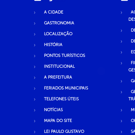
A CIDADE
A
DE
GASTRONOMIA
D
LOCALIZAÇÃO
D
HISTÓRIA
E
PONTOS TURÍSTICOS
F
INSTITUCIONAL
GE
A PREFEITURA
G
FERIADOS MUNICIPAIS
G
TELEFONES ÚTEIS
TR
NOTÍCIAS
M
MAPA DO SITE
O
LEI PAULO GUSTAVO
S