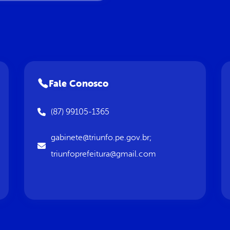
Fale Conosco
(87) 99105-1365
gabinete@triunfo.pe.gov.br;
triunfoprefeitura@gmail.com