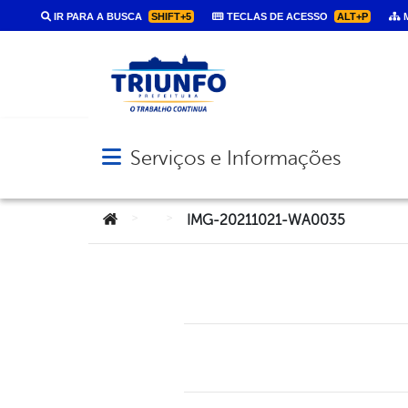
IR PARA A BUSCA
SHIFT+5
TECLAS DE ACESSO
ALT+P
M
Serviços e Informações
Abrir menu principal de navegação
Você está aqui:
>
>
IMG-20211021-WA0035