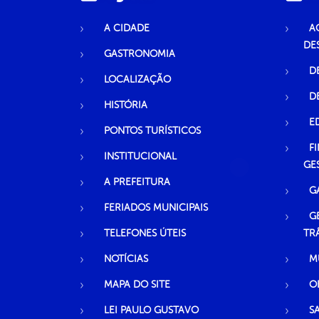
A CIDADE
A
DE
GASTRONOMIA
D
LOCALIZAÇÃO
D
HISTÓRIA
E
PONTOS TURÍSTICOS
F
INSTITUCIONAL
GE
A PREFEITURA
G
FERIADOS MUNICIPAIS
G
TELEFONES ÚTEIS
TR
NOTÍCIAS
M
MAPA DO SITE
O
LEI PAULO GUSTAVO
S