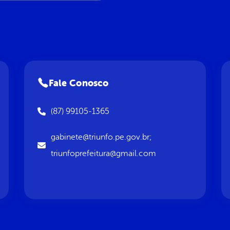
Fale Conosco
(87) 99105-1365
gabinete@triunfo.pe.gov.br;
triunfoprefeitura@gmail.com