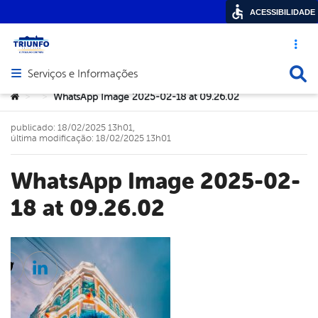
ACESSIBILIDADE
Acesso ráp
Busca
Serviços e Informações
Abrir menu principal de navegação
Você está aqui:
WhatsApp Image 2025-02-18 at 09.26.02
>
>
publicado: 18/02/2025 13h01,
última modificação: 18/02/2025 13h01
WhatsApp Image 2025-02-
18 at 09.26.02
cebook
Twitter
Linkedin