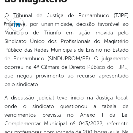
O Tribunal de Justiça de Pernambuco (TJPE)
manteve, por unanimidade, decisão favorável ao
cebook
Twitter
Linkedin
Município de Triunfo em ação movida pelo
Sindicato Único dos Profissionais do Magistério
Público das Redes Municipais de Ensino no Estado
de Pernambuco (SINDUPROM/PE). O julgamento
ocorreu na 4ª Câmara de Direito Público do TJPE,
que negou provimento ao recurso apresentado
pelo sindicato.
A discussão judicial teve início na Justiça local,
onde o sindicato questionou a tabela de
vencimentos prevista no Anexo I da Lei
Complementar Municipal nº 043/2022, referente
aos professores com jornada de 200 horas-aula. Na