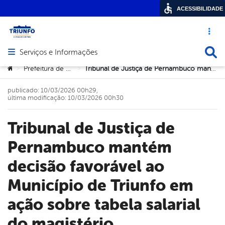
ACESSIBILIDADE
Acesso ráp
Busca
Serviços e Informações
Abrir menu principal de navegação
Você está aqui:
Prefeitura de Triunfo
Tribunal de Justiça de Pernambuco mantém decisão favorável ao Município de Triunfo em ação sobre tabela salarial do magistério
>
>
publicado: 10/03/2026 00h29,
última modificação: 10/03/2026 00h30
Tribunal de Justiça de
Pernambuco mantém
decisão favorável ao
Município de Triunfo em
ação sobre tabela salarial
do magistério