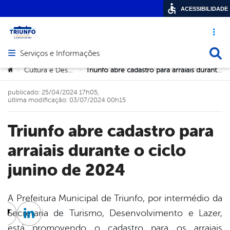
ACESSIBILIDADE
Acesso ráp
Busca
Serviços e Informações
Abrir menu principal de navegação
Você está aqui:
Cultura e Desportos
Triunfo abre cadastro para arraiais durante o ciclo junino de 2024
>
>
publicado: 25/04/2024 17h05,
última modificação: 03/07/2024 00h15
Triunfo abre cadastro para
arraiais durante o ciclo
junino de 2024
A Prefeitura Municipal de Triunfo, por intermédio da
Secretaria de Turismo, Desenvolvimento e Lazer,
cebook
Twitter
Linkedin
está promovendo o cadastro para os arraiais