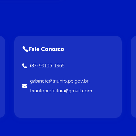
Fale Conosco
(87) 99105-1365
gabinete@triunfo.pe.gov.br;
triunfoprefeitura@gmail.com