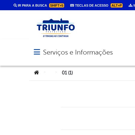
IR PARA A BUSCA
SHIFT+5
TECLAS DE ACESSO
ALT+P
M
Serviços e Informações
Abrir menu principal de navegação
Você está aqui:
>
>
01 (1)