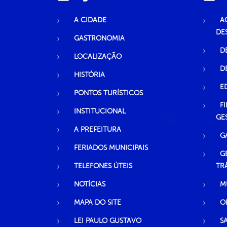
A CIDADE
A
DE
GASTRONOMIA
D
LOCALIZAÇÃO
D
HISTÓRIA
E
PONTOS TURÍSTICOS
F
INSTITUCIONAL
GE
A PREFEITURA
G
FERIADOS MUNICIPAIS
G
TELEFONES ÚTEIS
TR
NOTÍCIAS
M
MAPA DO SITE
O
LEI PAULO GUSTAVO
S