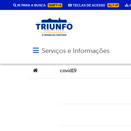
IR PARA A BUSCA
SHIFT+5
TECLAS DE ACESSO
ALT+P
M
Serviços e Informações
Abrir menu principal de navegação
Você está aqui:
>
>
covid19