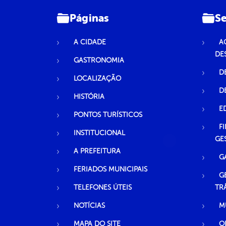
Páginas
Se
A CIDADE
A
DE
GASTRONOMIA
D
LOCALIZAÇÃO
D
HISTÓRIA
E
PONTOS TURÍSTICOS
F
INSTITUCIONAL
GE
A PREFEITURA
G
FERIADOS MUNICIPAIS
G
TELEFONES ÚTEIS
TR
NOTÍCIAS
M
MAPA DO SITE
O