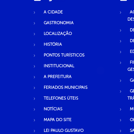
A CIDADE
A
DE
GASTRONOMIA
D
LOCALIZAÇÃO
D
HISTÓRIA
E
PONTOS TURÍSTICOS
F
INSTITUCIONAL
GE
A PREFEITURA
G
FERIADOS MUNICIPAIS
G
TELEFONES ÚTEIS
TR
NOTÍCIAS
M
MAPA DO SITE
O
LEI PAULO GUSTAVO
S