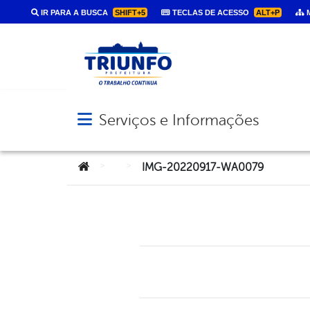
IR PARA A BUSCA
SHIFT+5
TECLAS DE ACESSO
ALT+P
M
Serviços e Informações
Abrir menu principal de navegação
Você está aqui:
>
>
IMG-20220917-WA0079