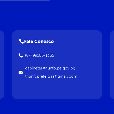
Fale Conosco
(87) 99105-1365
gabinete@triunfo.pe.gov.br;
triunfoprefeitura@gmail.com