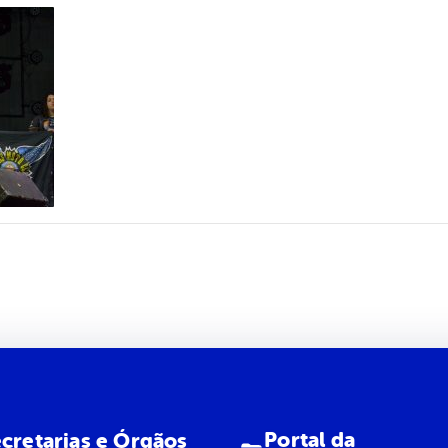
Portal da
cretarias e Órgãos