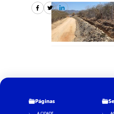
Facebook
Twitter
Linkedin
Páginas
Se
A CIDADE
A