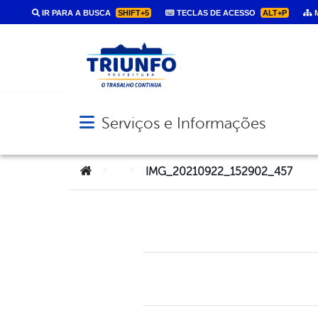
IR PARA A BUSCA
SHIFT+5
TECLAS DE ACESSO
ALT+P
M
Serviços e Informações
Abrir menu principal de navegação
Você está aqui:
>
>
IMG_20210922_152902_457