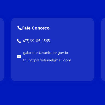
Fale Conosco
(87) 99105-1365
gabinete@triunfo.pe.gov.br;
triunfoprefeitura@gmail.com