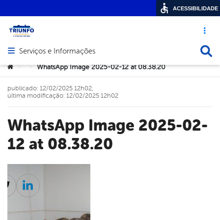
ACESSIBILIDADE
Acesso ráp
Busca
Serviços e Informações
Abrir menu principal de navegação
Você está aqui:
WhatsApp Image 2025-02-12 at 08.38.20
>
>
publicado: 12/02/2025 12h02,
última modificação: 12/02/2025 12h02
WhatsApp Image 2025-02-
12 at 08.38.20
cebook
Twitter
Linkedin