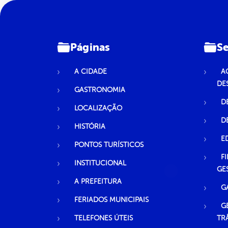
Páginas
Se
A CIDADE
A
DE
GASTRONOMIA
D
LOCALIZAÇÃO
D
HISTÓRIA
E
PONTOS TURÍSTICOS
F
INSTITUCIONAL
GE
A PREFEITURA
G
FERIADOS MUNICIPAIS
G
TELEFONES ÚTEIS
TR