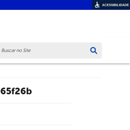
ACESSIBILIDADE
ca
865f26b