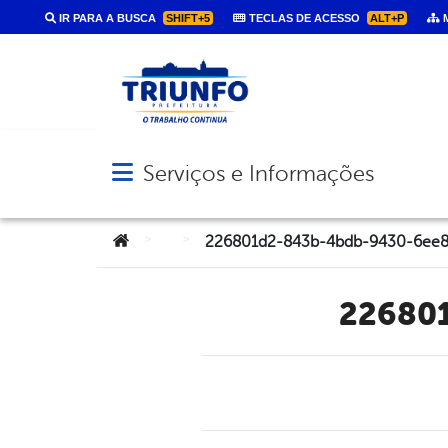
IR PARA A BUSCA
SHIFT+5
TECLAS DE ACESSO
ALT+P
M
Serviços e Informações
Abrir menu principal de navegação
Você está aqui:
>
>
226801d2-843b-4bdb-9430-6ee8
22680