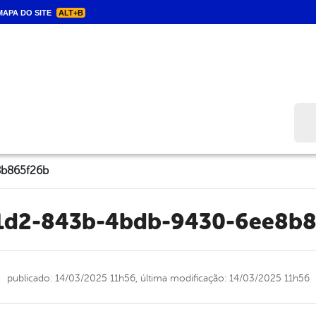
APA DO SITE
ALT+B
Bus
b865f26b
1d2-843b-4bdb-9430-6ee8b
publicado: 14/03/2025 11h56,
última modificação: 14/03/2025 11h56