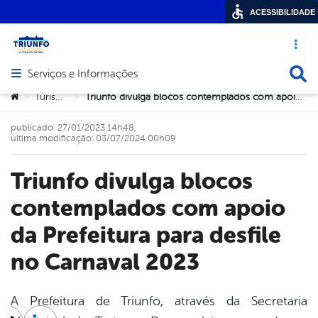
ACESSIBILIDADE
Acesso ráp
Busca
Serviços e Informações
Abrir menu principal de navegação
Você está aqui:
Turismo
Triunfo divulga blocos contemplados com apoio da Prefeitura para desfile no Carnaval 2023
>
>
publicado: 27/01/2023 14h48,
última modificação: 03/07/2024 00h09
Triunfo divulga blocos
contemplados com apoio
da Prefeitura para desfile
no Carnaval 2023
A Prefeitura de Triunfo, através da Secretaria