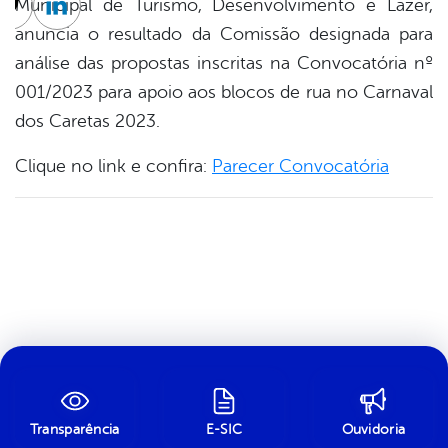
Municipal de Turismo, Desenvolvimento e Lazer,
cebook
Twitter
Linkedin
anuncia o resultado da Comissão designada para
análise das propostas inscritas na Convocatória nº
001/2023 para apoio aos blocos de rua no Carnaval
dos Caretas 2023.
Clique no link e confira:
Parecer Convocatória
Transparência
E-SIC
Ouvidoria