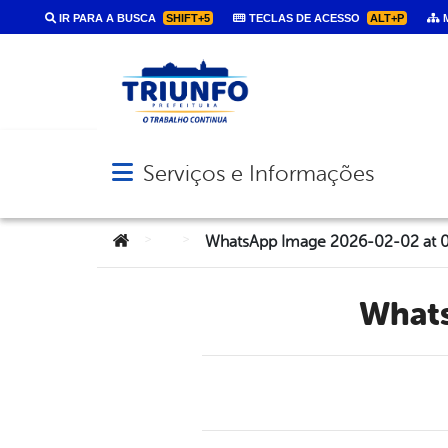
IR PARA A BUSCA
SHIFT+5
TECLAS DE ACESSO
ALT+P
M
Serviços e Informações
Abrir menu principal de navegação
Você está aqui:
>
>
WhatsApp Image 2026-02-02 at 0
Wha