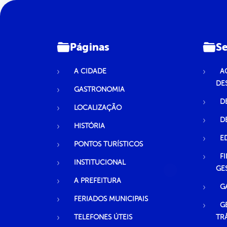
Páginas
Se
A CIDADE
A
DE
GASTRONOMIA
D
LOCALIZAÇÃO
D
HISTÓRIA
E
PONTOS TURÍSTICOS
F
INSTITUCIONAL
GE
A PREFEITURA
G
FERIADOS MUNICIPAIS
G
TELEFONES ÚTEIS
TR