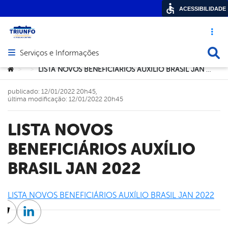
ACESSIBILIDADE
Acesso ráp
Busca
Serviços e Informações
Abrir menu principal de navegação
Você está aqui:
LISTA NOVOS BENEFICIÁRIOS AUXÍLIO BRASIL JAN 2022
>
>
publicado: 12/01/2022 20h45,
última modificação: 12/01/2022 20h45
LISTA NOVOS
BENEFICIÁRIOS AUXÍLIO
BRASIL JAN 2022
LISTA NOVOS BENEFICIÁRIOS AUXÍLIO BRASIL JAN 2022
cebook
Twitter
Linkedin