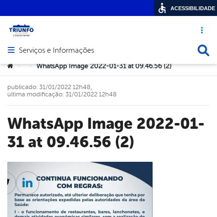
ACESSIBILIDADE
Acesso ráp
Busca
Serviços e Informações
Abrir menu principal de navegação
Você está aqui:
WhatsApp Image 2022-01-31 at 09.46.56 (2)
>
>
publicado: 31/01/2022 12h48,
última modificação: 31/01/2022 12h48
WhatsApp Image 2022-01-
31 at 09.46.56 (2)
cebook
Twitter
Linkedin