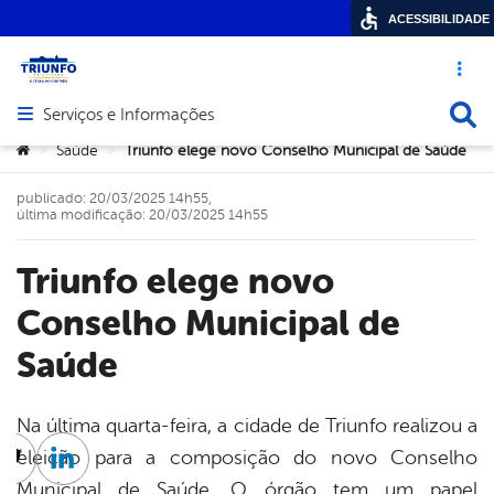
ACESSIBILIDADE
Acesso ráp
Busca
Serviços e Informações
Abrir menu principal de navegação
Você está aqui:
Saúde
Triunfo elege novo Conselho Municipal de Saúde
>
>
publicado: 20/03/2025 14h55,
última modificação: 20/03/2025 14h55
Triunfo elege novo
Conselho Municipal de
Saúde
Na última quarta-feira, a cidade de Triunfo realizou a
eleição para a composição do novo Conselho
cebook
Twitter
Linkedin
Municipal de Saúde. O órgão tem um papel