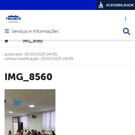
ACESSIBILIDADE
Acesso ráp
Busca
Serviços e Informações
Abrir menu principal de navegação
Você está aqui:
IMG_8560
>
>
publicado: 20/03/2025 14h55,
última modificação: 20/03/2025 14h55
IMG_8560
cebook
Twitter
Linkedin