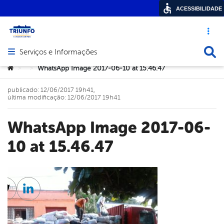
ACESSIBILIDADE
Acesso ráp
Busca
Serviços e Informações
Abrir menu principal de navegação
Você está aqui:
WhatsApp Image 2017-06-10 at 15.46.47
>
>
publicado: 12/06/2017 19h41,
última modificação: 12/06/2017 19h41
WhatsApp Image 2017-06-
10 at 15.46.47
cebook
Twitter
Linkedin